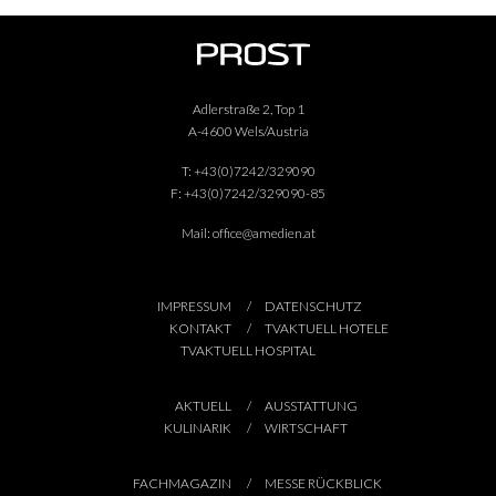
Adlerstraße 2, Top 1
A-4600 Wels/Austria
T:
+43(0)7242/329090
F:
+43(0)7242/329090-85
Mail:
office@amedien.at
IMPRESSUM
DATENSCHUTZ
KONTAKT
TVAKTUELL HOTELE
TVAKTUELL HOSPITAL
AKTUELL
AUSSTATTUNG
KULINARIK
WIRTSCHAFT
FACHMAGAZIN
MESSE RÜCKBLICK