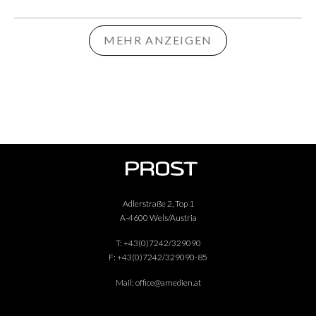
MEHR ANZEIGEN
Adlerstraße 2, Top 1
A-4600 Wels/Austria
T:
+43(0)7242/329090
F:
+43(0)7242/329090-85
Mail:
office@amedien.at