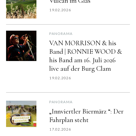
Vulcan im Glas
19.02.2026
PANORAMA
VAN MORRISON & his
Band | RONNIE WOOD &
his Band am 16. Juli 2026
live auf der Burg Clam
19.02.2026
PANORAMA
„Innviertler Biermärz “: Der
Fahrplan steht
17.02.2026