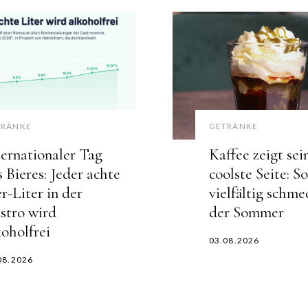
TRÄNKE
GETRÄNKE
ternationaler Tag
Kaffee zeigt sei
s Bieres: Jeder achte
coolste Seite: So
er-Liter in der
vielfältig schme
stro wird
der Sommer
koholfrei
03.08.2026
08.2026