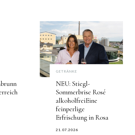
GETRÄNKE
nbrunn
NEU: Stiegl-
rreich
Sommerbrise Rosé
alkoholfreiEine
feinperlige
Erfrischung in Rosa
21.07.2026