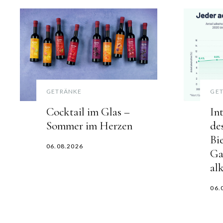
GETRÄNKE
GE
Cocktail im Glas –
In
Sommer im Herzen
de
Bi
06.08.2026
Ga
al
06.