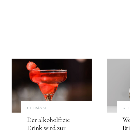
GETRÄNKE
GE
Der alkoholfreie
We
Drink wird zur
Et