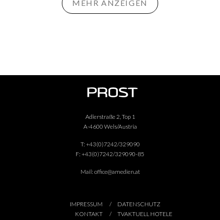
MEHR ANZEIGEN
Adlerstraße 2, Top 1
A-4600 Wels/Austria
T:
+43(0)7242/329090
F:
+43(0)7242/329090-85
Mail:
office@amedien.at
IMPRESSUM
DATENSCHUTZ
KONTAKT
TVAKTUELL HOTELE