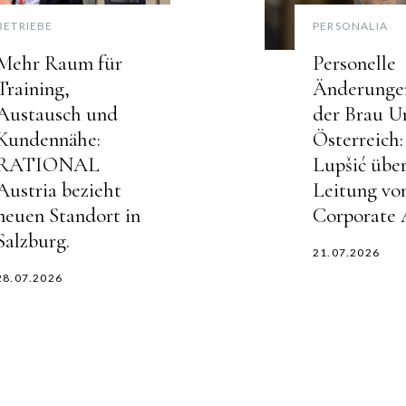
BETRIEBE
PERSONALIA
Mehr Raum für
Personelle
Training,
Änderungen
Austausch und
der Brau U
Kundennähe:
Österreich
RATIONAL
Lupšić übe
Austria bezieht
Leitung vo
neuen Standort in
Corporate A
Salzburg.
21.07.2026
28.07.2026