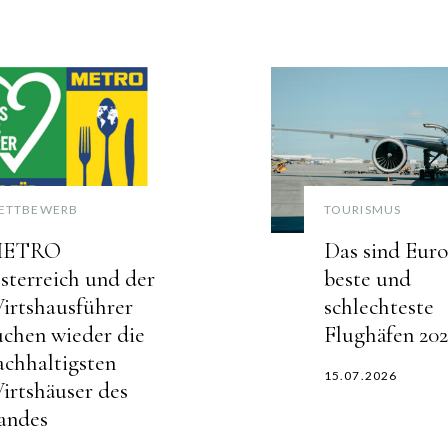
ETTBEWERB
TOURISMUS
ETRO
Das sind Euro
sterreich und der
beste und
irtshausführer
schlechteste
uchen wieder die
Flughäfen 20
achhaltigsten
15.07.2026
irtshäuser des
andes