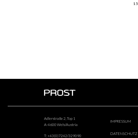
15
Adlerstraße 2, Top 1
IMPRESSUM
A-4600 Wels/Austria
DATENSCHUTZ
T:
+43(0)7242/329090