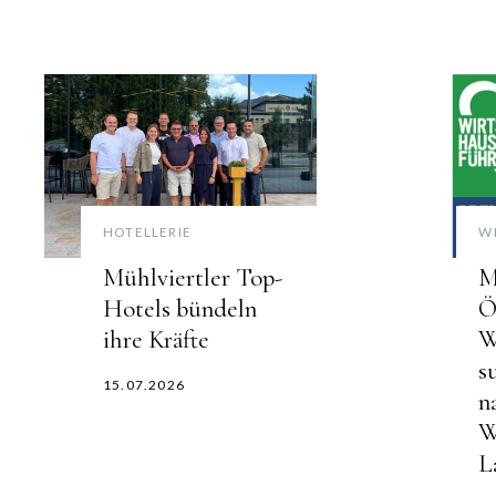
HOTELLERIE
W
Mühlviertler Top-
M
Hotels bündeln
Ö
ihre Kräfte
W
s
15.07.2026
n
W
L