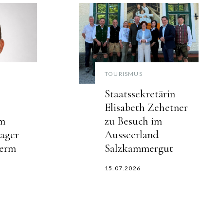
TOURISMUS
Staatssekretärin
Elisabeth Zehetner
m
zu Besuch im
ager
Ausseerland
herm
Salzkammergut
15.07.2026