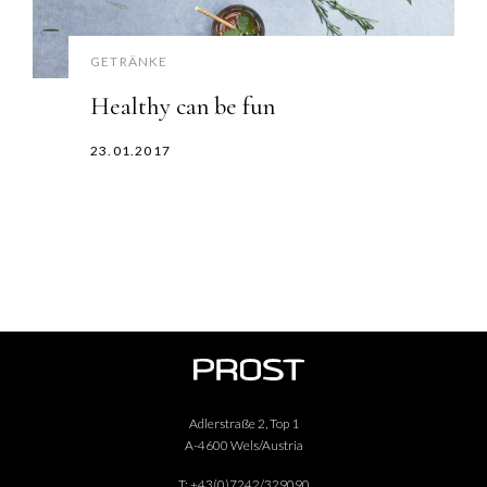
GETRÄNKE
Healthy can be fun
23.01.2017
Adlerstraße 2, Top 1
A-4600 Wels/Austria
T:
+43(0)7242/329090