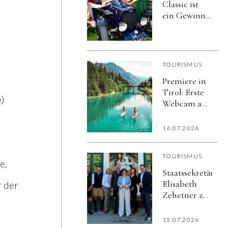
Classic ist
ein Gewinn
für
Schladming-
Dachstein:
Tourismusverba
TOURISMUS
und
Premiere in
Veranstalter
Tirol: Erste
verlängern
)
Webcam auf
ihre
einem
Partnerschaft
fahrenden
um fünf
16.07.2026
Schiff zeigt
Jahre
Alpenpanorama
TOURISMUS
in Echtzeit
e,
Staatssekretärin
Elisabeth
r der
Zehetner zu
Besuch im
Ausseerland
15.07.2026