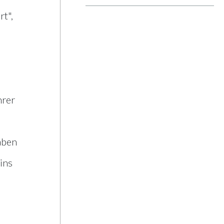
Salzkammergut
t",
hrer
aben
ins