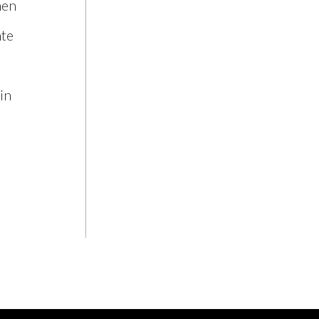
men
nte
in