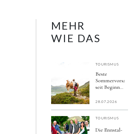
MEHR
WIE DAS
TOURISMUS
Beste
Sommervorsaiso
seit Beginn
der
elektronischen
28.07.2026
Aufzeichnungen
TOURISMUS
Die Ennstal-