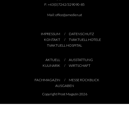
F:
+43(0)7242/329090-85
Mail:
office@amedien.at
IMPRESSUM
DATENSCHUTZ
KONTAKT
TVAKTUELL HOTELE
TVAKTUELL HOSPITAL
AKTUELL
AUSSTATTUNG
KULINARIK
WIRTSCHAFT
FACHMAGAZIN
MESSE RÜCKBLICK
AUSGABEN
Copyright Prost Magazin 2026