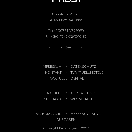
Adlerstraße 2, Top 1
A-4600 Wels/Austria
T:
+43(0)7242/329090
F:
+43(0)7242/329090-85
Mail:
office@amedien.at
IMPRESSUM
DATENSCHUTZ
KONTAKT
TVAKTUELL HOTELE
TVAKTUELL HOSPITAL
AKTUELL
AUSSTATTUNG
KULINARIK
WIRTSCHAFT
FACHMAGAZIN
MESSE RÜCKBLICK
AUSGABEN
Copyright Prost Magazin 2026