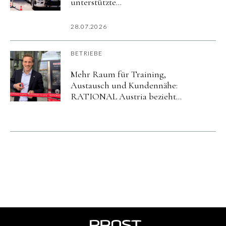
unterstützte
Katastrophenschutzübung
imurbanharbor Ludwigsburg
28.07.2026
BETRIEBE
Mehr Raum für Training,
Austausch und Kundennähe:
RATIONAL Austria bezieht
neuen Standort in Salzburg.