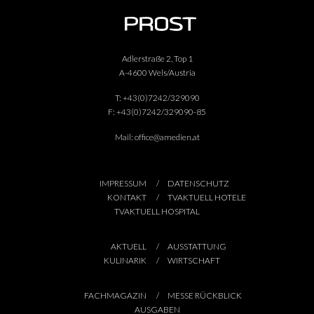
Adlerstraße 2, Top 1
A-4600 Wels/Austria
T:
+43(0)7242/329090
F:
+43(0)7242/329090-85
Mail:
office@amedien.at
IMPRESSUM
DATENSCHUTZ
KONTAKT
TVAKTUELL HOTELE
TVAKTUELL HOSPITAL
AKTUELL
AUSSTATTUNG
KULINARIK
WIRTSCHAFT
FACHMAGAZIN
MESSE RÜCKBLICK
AUSGABEN