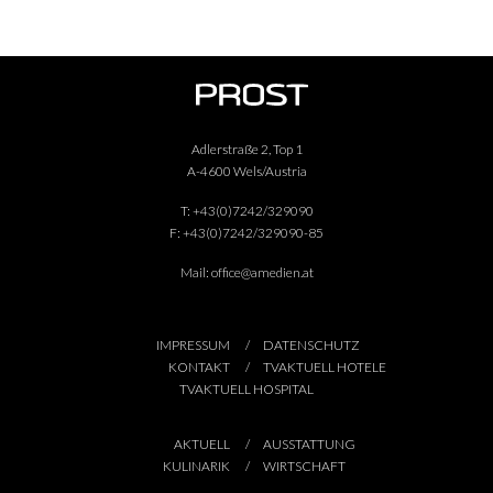
Adlerstraße 2, Top 1
A-4600 Wels/Austria
T:
+43(0)7242/329090
F:
+43(0)7242/329090-85
Mail:
office@amedien.at
IMPRESSUM
DATENSCHUTZ
KONTAKT
TVAKTUELL HOTELE
TVAKTUELL HOSPITAL
AKTUELL
AUSSTATTUNG
KULINARIK
WIRTSCHAFT