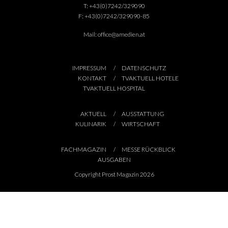
T:
+43(0)7242/329090
F:
+43(0)7242/329090-85
Mail:
office@amedien.at
IMPRESSUM
DATENSCHUTZ
KONTAKT
TVAKTUELL HOTELE
TVAKTUELL HOSPITAL
AKTUELL
AUSSTATTUNG
KULINARIK
WIRTSCHAFT
FACHMAGAZIN
MESSE RÜCKBLICK
AUSGABEN
Copyright Prost Magazin 2026