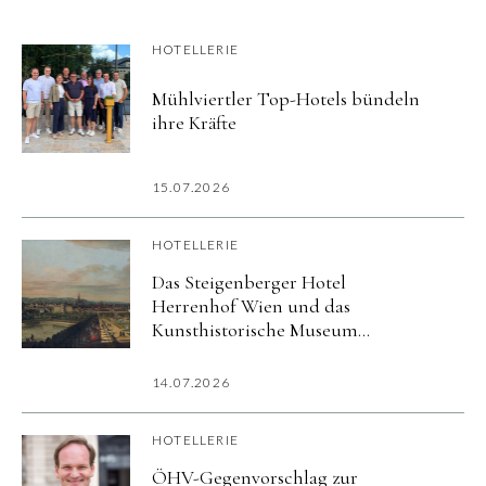
HOTELLERIE
Mühlviertler Top-Hotels bündeln
ihre Kräfte
15.07.2026
HOTELLERIE
Das Steigenberger Hotel
Herrenhof Wien und das
Kunsthistorische Museum
präsentieren exklusives Kultur-
Package zur Ausstellung
14.07.2026
»Canaletto & Bellotto«
HOTELLERIE
ÖHV-Gegenvorschlag zur