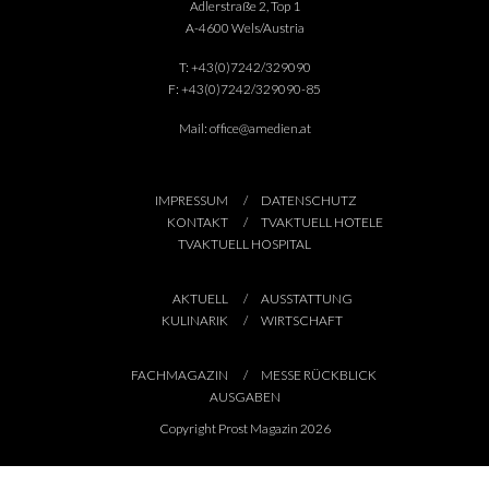
Adlerstraße 2, Top 1
A-4600 Wels/Austria
T:
+43(0)7242/329090
F:
+43(0)7242/329090-85
Mail:
office@amedien.at
IMPRESSUM
DATENSCHUTZ
KONTAKT
TVAKTUELL HOTELE
TVAKTUELL HOSPITAL
AKTUELL
AUSSTATTUNG
KULINARIK
WIRTSCHAFT
FACHMAGAZIN
MESSE RÜCKBLICK
AUSGABEN
Copyright Prost Magazin 2026