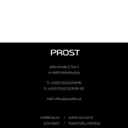
Adlerstraße 2, Top 1
A-4600 Wels/Austria
T:
+43(0)7242/329090
F:
+43(0)7242/329090-85
Mail:
office@amedien.at
IMPRESSUM
DATENSCHUTZ
KONTAKT
TVAKTUELL HOTELE