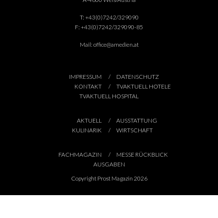
T:
+43(0)7242/329090
F:
+43(0)7242/329090-85
Mail:
office@amedien.at
IMPRESSUM
DATENSCHUTZ
KONTAKT
TVAKTUELL HOTELE
TVAKTUELL HOSPITAL
AKTUELL
AUSSTATTUNG
KULINARIK
WIRTSCHAFT
FACHMAGAZIN
MESSE RÜCKBLICK
AUSGABEN
Copyright Prost Magazin 2026