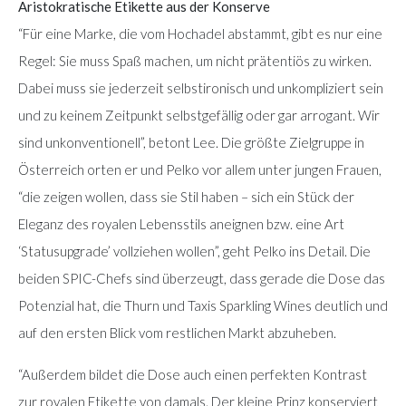
Aristokratische Etikette aus der Konserve
“Für eine Marke, die vom Hochadel abstammt, gibt es nur eine
Regel: Sie muss Spaß machen, um nicht prätentiös zu wirken.
Dabei muss sie jederzeit selbstironisch und unkompliziert sein
und zu keinem Zeitpunkt selbstgefällig oder gar arrogant. Wir
sind unkonventionell”, betont Lee. Die größte Zielgruppe in
Österreich orten er und Pelko vor allem unter jungen Frauen,
“die zeigen wollen, dass sie Stil haben – sich ein Stück der
Eleganz des royalen Lebensstils aneignen bzw. eine Art
‘Statusupgrade’ vollziehen wollen”, geht Pelko ins Detail. Die
beiden SPIC-Chefs sind überzeugt, dass gerade die Dose das
Potenzial hat, die Thurn und Taxis Sparkling Wines deutlich und
auf den ersten Blick vom restlichen Markt abzuheben.
“Außerdem bildet die Dose auch einen perfekten Kontrast
zur royalen Etikette von damals. Der kleine Prinz konserviert