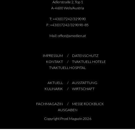
Adlerstraße 2, Top 1
A-4600 Wels/Austria
T:
+43(0)7242/329090
F:
+43(0)7242/329090-85
Mail:
office@amedien.at
IMPRESSUM
DATENSCHUTZ
KONTAKT
TVAKTUELL HOTELE
TVAKTUELL HOSPITAL
AKTUELL
AUSSTATTUNG
KULINARIK
WIRTSCHAFT
FACHMAGAZIN
MESSE RÜCKBLICK
AUSGABEN
Copyright Prost Magazin 2026