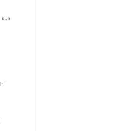
 aus
NE“
d