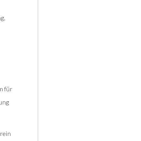
g,
 für
dung
rein