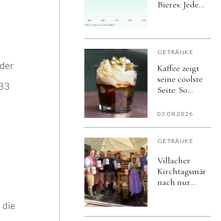
Bieres: Jeder
achte Bier-
Liter in der
Gastro wird
alkoholfrei
GETRÄNKE
 der
Kaffee zeigt
seine coolste
333
Seite: So
vielfältig
schmeckt
03.08.2026
der Sommer
GETRÄNKE
Villacher
Kirchtagsmärzen
nach nur
vier Tagen
ausgetrunken
 die