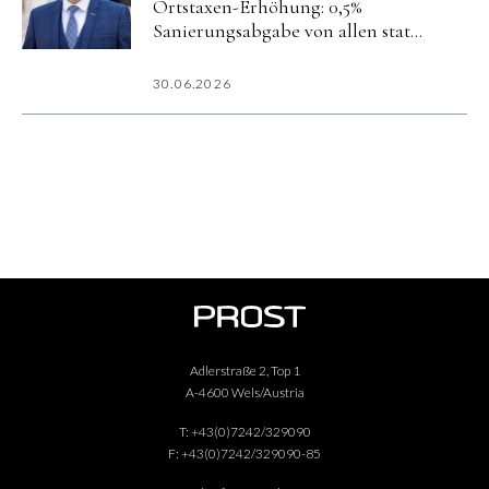
Ortstaxen-Erhöhung: 0,5%
Sanierungsabgabe von allen statt
5% nur von Hotels
30.06.2026
Adlerstraße 2, Top 1
A-4600 Wels/Austria
T:
+43(0)7242/329090
F:
+43(0)7242/329090-85