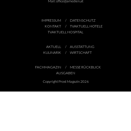
Mail:
office@amedien.at
IMPRESSUM
DATENSCHUTZ
KONTAKT
TVAKTUELL HOTELE
TVAKTUELL HOSPITAL
AKTUELL
AUSSTATTUNG
KULINARIK
WIRTSCHAFT
FACHMAGAZIN
MESSE RÜCKBLICK
AUSGABEN
Copyright Prost Magazin 2026