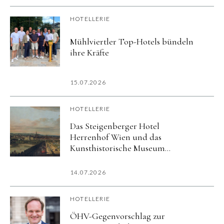
HOTELLERIE
Mühlviertler Top-Hotels bündeln
ihre Kräfte
15.07.2026
HOTELLERIE
Das Steigenberger Hotel
Herrenhof Wien und das
Kunsthistorische Museum
präsentieren exklusives Kultur-
Package zur Ausstellung
14.07.2026
»Canaletto & Bellotto«
HOTELLERIE
ÖHV-Gegenvorschlag zur