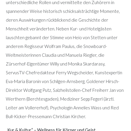
unterschiedliche Rollen und vermittelte den Zuhörern in
spannender Weise historisch schicksalsträchtige Momente,
deren Auswirkungen rückblickend die Geschichte der
Menschheit veränderten. Neben Kur- und Hotelgästen
lauschten gebannt der Stimme von Heio von Stetten unter
anderem Regisseur Wolfram Paulus, die Snowboard-
Weltmeisterinnen Claudia und Manuela Riegler, die
Zürserhof-Eigentümer Willy und Monika Skardarasy,
ServusTV-Chefredakteur Ferry Wegscheider, Kunstexpertin
Eva-Maria Baronin von Schilgen-Arnsberg, Goldener Hirsch-
Direktor Wolfgang Putz, Salzheilstollen-Chef Freiherr Jan von
Werthern (Berchtesgaden), Mediziner Sepp Fegerl (ärztl.
Leiter am Vollererhof), Psychologin Annelies Wass und Red
Bull-Kicker-Pressemann Christian Kircher.
„Kur & Kultur“ – Wellness für Körper und Geist