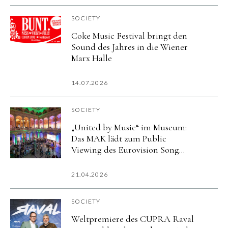
SOCIETY
Coke Music Festival bringt den
Sound des Jahres in die Wiener
Marx Halle
14.07.2026
SOCIETY
„United by Music“ im Museum:
Das MAK lädt zum Public
Viewing des Eurovision Song
Contest-Finales – 16. Mai 2026 ab
20 Uhr
21.04.2026
SOCIETY
Weltpremiere des CUPRA Raval