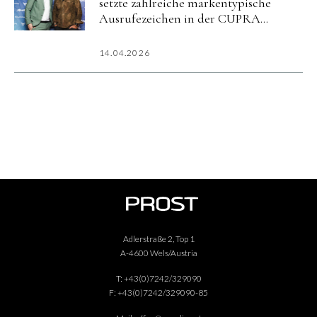
setzte zahlreiche markentypische
Ausrufezeichen in der CUPRA
City Garage Wien
14.04.2026
Adlerstraße 2, Top 1
A-4600 Wels/Austria
T:
+43(0)7242/329090
F:
+43(0)7242/329090-85