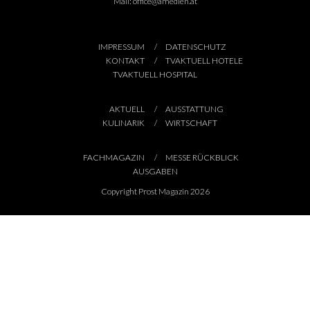
Mail:
office@amedien.at
IMPRESSUM
DATENSCHUTZ
KONTAKT
TVAKTUELL HOTELE
TVAKTUELL HOSPITAL
AKTUELL
AUSSTATTUNG
KULINARIK
WIRTSCHAFT
FACHMAGAZIN
MESSE RÜCKBLICK
AUSGABEN
Copyright Prost Magazin 2026