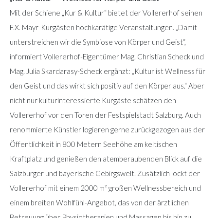
Mit der Schiene „Kur & Kultur“ bietet der Vollererhof seinen
F.X. Mayr-Kurgästen hochkarätige Veranstaltungen. „Damit
unterstreichen wir die Symbiose von Körper und Geist“,
informiert Vollererhof-Eigentümer Mag. Christian Scheck und
Mag. Julia Skardarasy-Scheck ergänzt: „Kultur ist Wellness für
den Geist und das wirkt sich positiv auf den Körper aus.“ Aber
nicht nur kulturinteressierte Kurgäste schätzen den
Vollererhof vor den Toren der Festspielstadt Salzburg. Auch
renommierte Künstler logieren gerne zurückgezogen aus der
Öffentlichkeit in 800 Metern Seehöhe am keltischen
Kraftplatz und genießen den atemberaubenden Blick auf die
Salzburger und bayerische Gebirgswelt. Zusätzlich lockt der
Vollererhof mit einem 2000 m² großen Wellnessbereich und
einem breiten Wohlfühl-Angebot, das von der ärztlichen
Betreuung über Physiotherapien und Massagen bis hin zu