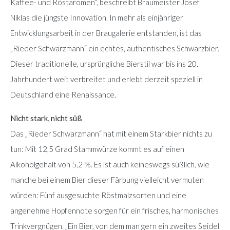
Kaffee- und Röstaromen“, beschreibt Braumeister Josef
Niklas die jüngste Innovation. In mehr als einjähriger
Entwicklungsarbeit in der Braugalerie entstanden, ist das
„Rieder Schwarzmann“ ein echtes, authentisches Schwarzbier.
Dieser traditionelle, ursprüngliche Bierstil war bis ins 20.
Jahrhundert weit verbreitet und erlebt derzeit speziell in
Deutschland eine Renaissance.
Nicht stark, nicht süß
Das „Rieder Schwarzmann“ hat mit einem Starkbier nichts zu
tun: Mit 12,5 Grad Stammwürze kommt es auf einen
Alkoholgehalt von 5,2 %. Es ist auch keineswegs süßlich, wie
manche bei einem Bier dieser Färbung vielleicht vermuten
würden: Fünf ausgesuchte Röstmalzsorten und eine
angenehme Hopfennote sorgen für ein frisches, harmonisches
Trinkvergnügen. „Ein Bier, von dem man gern ein zweites Seidel