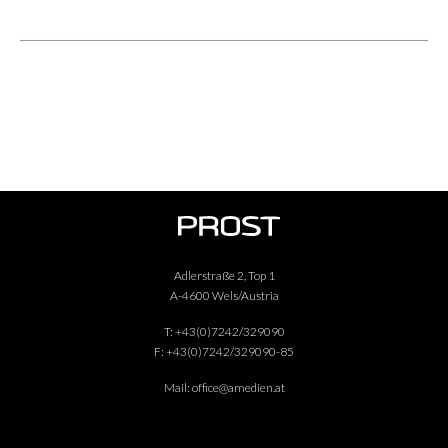
Adlerstraße 2, Top 1
A-4600 Wels/Austria
T:
+43(0)7242/329090
F:
+43(0)7242/329090-85
Mail:
office@amedien.at