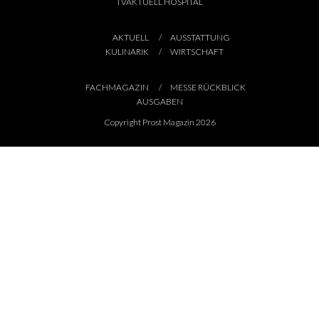
TVAKTUELL HOSPITAL
AKTUELL
AUSSTATTUNG
KULINARIK
WIRTSCHAFT
FACHMAGAZIN
MESSE RÜCKBLICK
AUSGABEN
Copyright Prost Magazin 2026