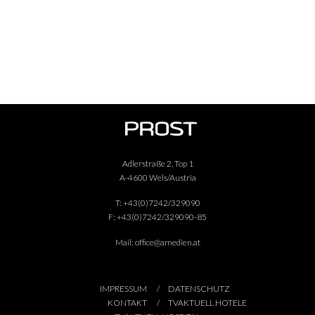
Adlerstraße 2, Top 1
A-4600 Wels/Austria
T:
+43(0)7242/329090
F:
+43(0)7242/329090-85
Mail:
office@amedien.at
IMPRESSUM
DATENSCHUTZ
KONTAKT
TVAKTUELL HOTELE