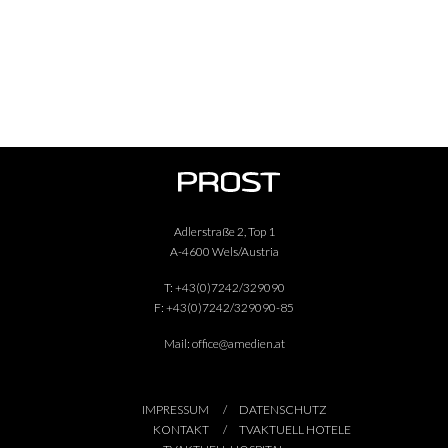
Adlerstraße 2, Top 1
A-4600 Wels/Austria
T:
+43(0)7242/329090
F:
+43(0)7242/329090-85
Mail:
office@amedien.at
IMPRESSUM
DATENSCHUTZ
KONTAKT
TVAKTUELL HOTELE