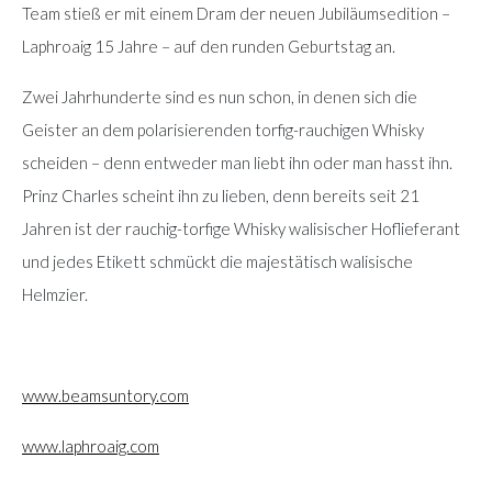
Team stieß er mit einem Dram der neuen Jubiläumsedition –
Laphroaig 15 Jahre – auf den runden Geburtstag an.
Zwei Jahrhunderte sind es nun schon, in denen sich die
Geister an dem polarisierenden torfig-rauchigen Whisky
scheiden – denn entweder man liebt ihn oder man hasst ihn.
Prinz Charles scheint ihn zu lieben, denn bereits seit 21
Jahren ist der rauchig-torfige Whisky walisischer Hoflieferant
und jedes Etikett schmückt die majestätisch walisische
Helmzier.
www.beamsuntory.com
www.laphroaig.com