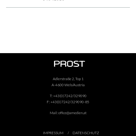
Adlerstraße 2, Top 1
A-4600 Wels/Austria
T:
+43(0)7242/329090
F:
+43(0)7242/329090-85
Mail:
office@amedien.at
IMPRESSUM
DATENSCHUTZ