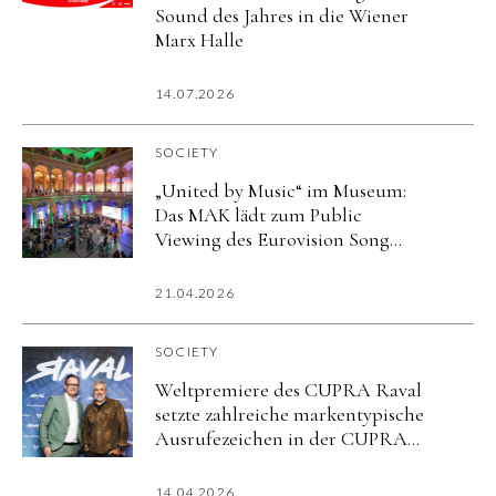
Sound des Jahres in die Wiener
Marx Halle
14.07.2026
SOCIETY
„United by Music“ im Museum:
Das MAK lädt zum Public
Viewing des Eurovision Song
Contest-Finales – 16. Mai 2026 ab
20 Uhr
21.04.2026
SOCIETY
Weltpremiere des CUPRA Raval
setzte zahlreiche markentypische
Ausrufezeichen in der CUPRA
City Garage Wien
14.04.2026