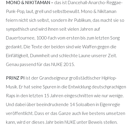
MONO & NIKITAMAN –
das ist Dancehall-Anarcho-Reggae-
Punk-Pop, laut, grell und selbstbewußt. Mono & Nikitaman
feiern nicht sich selbst, sondern ihr Publikum, das macht sie so
sympathisch und wird ihnen seit vielen Jahren auf
Dauertournee, 1000-fach vom ersten bis zum letzten Song
gedankt. Die Texte der beiden sind wie Waffen gegen die
Einfältigkeit, Dummheit und schlechte Laune unserer Zeit.
Genau passend für das NUKE 2015.
PRINZ PI
ist der Grandseigneur großstädtischer HipHop-
Musik. Er hat seine Spuren in die Entwicklung deutschprachigen
Raps in den letzten 15 Jahren eingeschnitten wie nur wenige.
Und dabei über beeindruckende 14 Soloalben in Eigenregie
veröffentlicht. Dass er das Ganze auch live bestens umsetzen
kann, wird er dieses Jahr beim NUKE unter Beweis stellen.