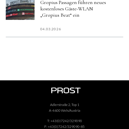
Gropius Passagen führen neues
kostenloses Gäste-WLAN
„Gropius Beat“ ein
04.03.2026
Adlerstraße 2, Top 1
A-4600 Wels/Austria
T:
+43(0)7242/329090
F:
+43(0)7242/329090-85