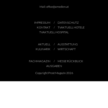
Mail:
office@amedien.at
IMPRESSUM
DATENSCHUTZ
KONTAKT
TVAKTUELL HOTELE
TVAKTUELL HOSPITAL
AKTUELL
AUSSTATTUNG
KULINARIK
WIRTSCHAFT
FACHMAGAZIN
MESSE RÜCKBLICK
AUSGABEN
Copyright Prost Magazin 2026