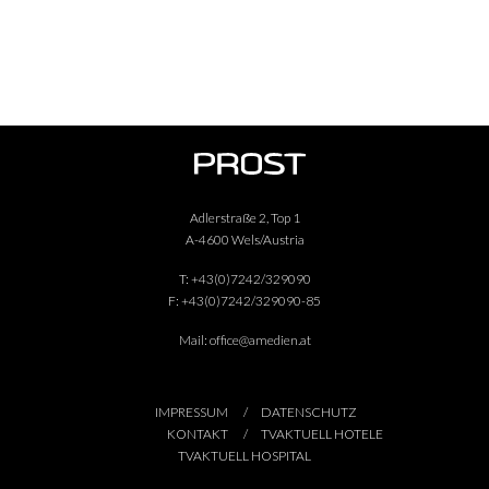
Adlerstraße 2, Top 1
A-4600 Wels/Austria
T:
+43(0)7242/329090
F:
+43(0)7242/329090-85
Mail:
office@amedien.at
IMPRESSUM
DATENSCHUTZ
KONTAKT
TVAKTUELL HOTELE
TVAKTUELL HOSPITAL