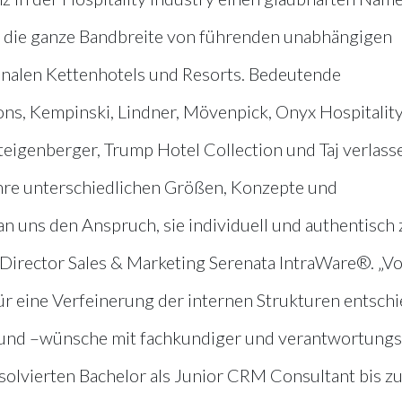
 die ganze Bandbreite von führenden unabhängigen
ionalen Kettenhotels und Resorts. Bedeutende
ns, Kempinski, Lindner, Mövenpick, Onyx Hospitalit
Steigenberger, Trump Hotel Collection und Taj verlass
ihre unterschiedlichen Größen, Konzepte und
an uns den Anspruch, sie individuell und authentisch 
, Director Sales & Marketing Serenata IntraWare®. „V
r eine Verfeinerung der internen Strukturen entsch
und –wünsche mit fachkundiger und verantwortungs
olvierten Bachelor als Junior CRM Consultant bis z