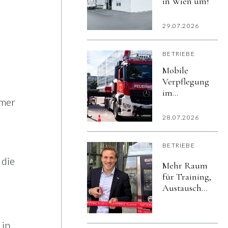
in Wien um!
29.07.2026
BETRIEBE
Mobile
Verpflegung
im
mmer
Krisenszenario:R
unterstützte
28.07.2026
Katastrophensch
imurbanharbor
BETRIEBE
Ludwigsburg
 die
Mehr Raum
für Training,
Austausch
und
Kundennähe:
RATIONAL
 in