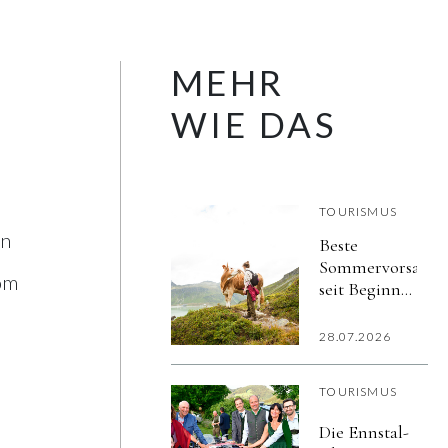
MEHR
WIE DAS
TOURISMUS
in
Beste
Sommervorsaiso
om
seit Beginn
der
elektronischen
28.07.2026
Aufzeichnungen
TOURISMUS
Die Ennstal-