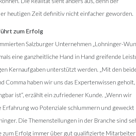
önnen. Die Realität sieht anders aus, denn der
er heutigen Zeit definitiv nicht einfacher geworden.
führt zum Erfolg
ommierten Salzburger Unternehmen „Lohninger-Wun
ls eine ganzheitliche Hand in Hand greifende Leis
tigen Kernaufgaben unterstützt werden. „Mit den beid
 Comma haben wir uns das Expertenwissen geholt,
gbar ist“, erzählt ein zufriedener Kunde. „Wenn wir
die Erfahrung wo Potenziale schlummern und geweckt
hninger. Die Themenstellungen in der Branche sind se
te zum Erfolg immer über gut qualifizierte Mitarbeite