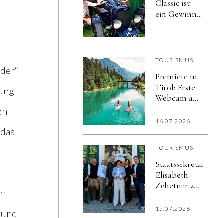
Classic ist
ein Gewinn
für
Schladming-
Dachstein:
Tourismusverba
TOURISMUS
und
der“
Premiere in
Veranstalter
Tirol: Erste
verlängern
tung
Webcam auf
ihre
einem
Partnerschaft
en
fahrenden
um fünf
16.07.2026
Schiff zeigt
 das
Jahre
Alpenpanorama
TOURISMUS
in Echtzeit
Staatssekretärin
Elisabeth
Zehetner zu
hr
Besuch im
Ausseerland
15.07.2026
r und
Salzkammergut