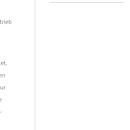
trieb
et,
ien
tur
e
-