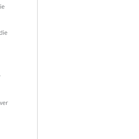
ie
die
r
wer