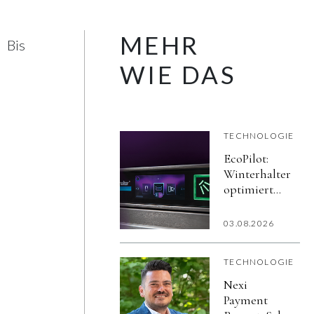
MEHR
Bis
WIE DAS
TECHNOLOGIE
EcoPilot:
Winterhalter
optimiert
den
Spülprozess
03.08.2026
mit Hilfe
künstlicher
TECHNOLOGIE
Intelligenz
Nexi
Payment