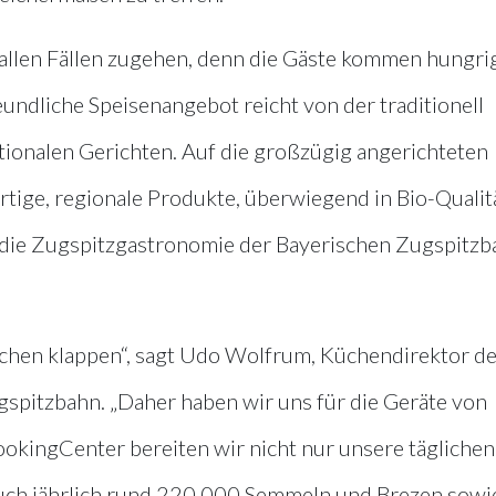
n allen Fällen zugehen, denn die Gäste kommen hungri
eundliche Speisenangebot reicht von der traditionell
tionalen Gerichten. Auf die großzügig angerichteten
tige, regionale Produkte, überwiegend in Bio-Qualitä
 die Zugspitzgastronomie der Bayerischen Zugspitzb
rchen klappen“, sagt Udo Wolfrum, Küchendirektor de
spitzbahn. „Daher haben wir uns für die Geräte von
ookingCenter bereiten wir nicht nur unsere täglichen
uch jährlich rund 220.000 Semmeln und Brezen sowi