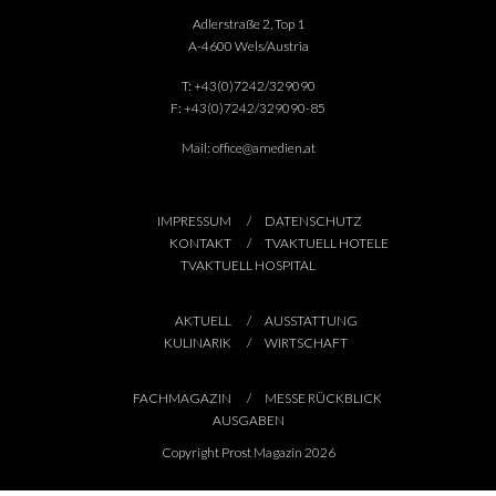
Adlerstraße 2, Top 1
A-4600 Wels/Austria
T:
+43(0)7242/329090
F:
+43(0)7242/329090-85
Mail:
office@amedien.at
IMPRESSUM
DATENSCHUTZ
KONTAKT
TVAKTUELL HOTELE
TVAKTUELL HOSPITAL
AKTUELL
AUSSTATTUNG
KULINARIK
WIRTSCHAFT
FACHMAGAZIN
MESSE RÜCKBLICK
AUSGABEN
Copyright Prost Magazin 2026