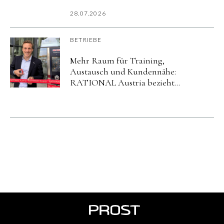
Katastrophenschutzübung
imurbanharbor Ludwigsburg
28.07.2026
BETRIEBE
Mehr Raum für Training,
Austausch und Kundennähe:
RATIONAL Austria bezieht
neuen Standort in Salzburg.