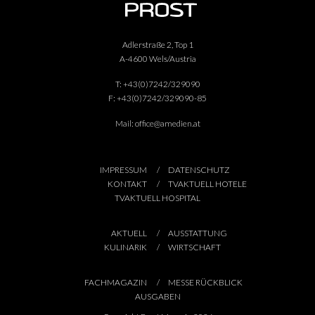
Adlerstraße 2, Top 1
A-4600 Wels/Austria
T:
+43(0)7242/329090
F:
+43(0)7242/329090-85
Mail:
office@amedien.at
IMPRESSUM
DATENSCHUTZ
KONTAKT
TVAKTUELL HOTELE
TVAKTUELL HOSPITAL
AKTUELL
AUSSTATTUNG
KULINARIK
WIRTSCHAFT
FACHMAGAZIN
MESSE RÜCKBLICK
AUSGABEN