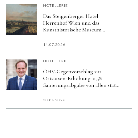
HOTELLERIE
Das Steigenberger Hotel
Herrenhof Wien und das
Kunsthistorische Museum
präsentieren exklusives Kultur-
Package zur Ausstellung
14.07.2026
»Canaletto & Bellotto«
HOTELLERIE
ÖHV-Gegenvorschlag zur
Ortstaxen-Erhöhung: 0,5%
Sanierungsabgabe von allen statt
5% nur von Hotels
30.06.2026