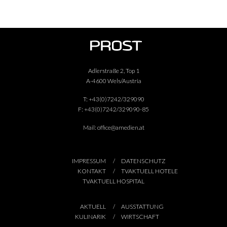
Adlerstraße 2, Top 1
A-4600 Wels/Austria
T:
+43(0)7242/329090
F:
+43(0)7242/329090-85
Mail:
office@amedien.at
IMPRESSUM
DATENSCHUTZ
KONTAKT
TVAKTUELL HOTELE
TVAKTUELL HOSPITAL
AKTUELL
AUSSTATTUNG
KULINARIK
WIRTSCHAFT