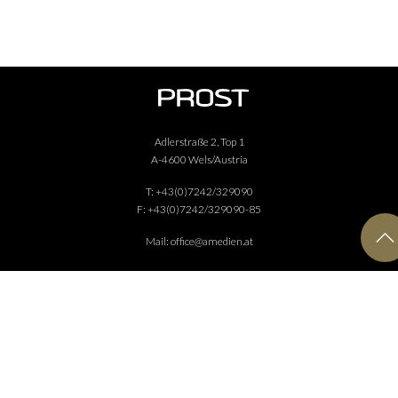
Adlerstraße 2, Top 1
A-4600 Wels/Austria
T:
+43(0)7242/329090
F:
+43(0)7242/329090-85
Mail:
office@amedien.at
IMPRESSUM
DATENSCHUTZ
KONTAKT
TVAKTUELL HOTELE
TVAKTUELL HOSPITAL
AKTUELL
AUSSTATTUNG
KULINARIK
WIRTSCHAFT