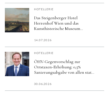
HOTELLERIE
Das Steigenberger Hotel
Herrenhof Wien und das
Kunsthistorische Museum
präsentieren exklusives Kultur-
Package zur Ausstellung
14.07.2026
»Canaletto & Bellotto«
HOTELLERIE
ÖHV-Gegenvorschlag zur
Ortstaxen-Erhöhung: 0,5%
Sanierungsabgabe von allen statt
5% nur von Hotels
30.06.2026