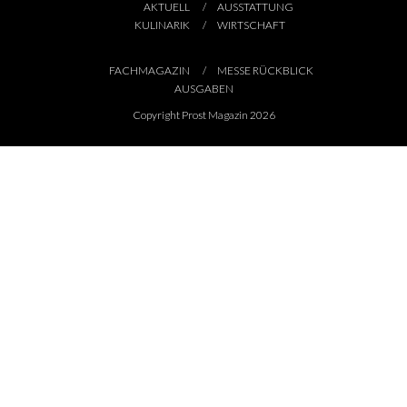
AKTUELL
AUSSTATTUNG
KULINARIK
WIRTSCHAFT
FACHMAGAZIN
MESSE RÜCKBLICK
AUSGABEN
Copyright Prost Magazin 2026