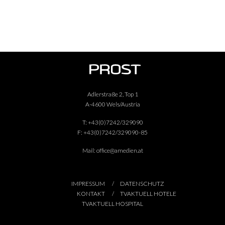
Adlerstraße 2, Top 1
A-4600 Wels/Austria
T:
+43(0)7242/329090
F:
+43(0)7242/329090-85
Mail:
office@amedien.at
IMPRESSUM
DATENSCHUTZ
KONTAKT
TVAKTUELL HOTELE
TVAKTUELL HOSPITAL