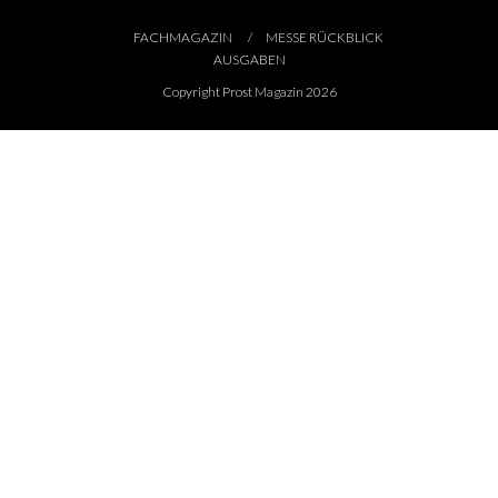
FACHMAGAZIN
MESSE RÜCKBLICK
AUSGABEN
Copyright Prost Magazin 2026