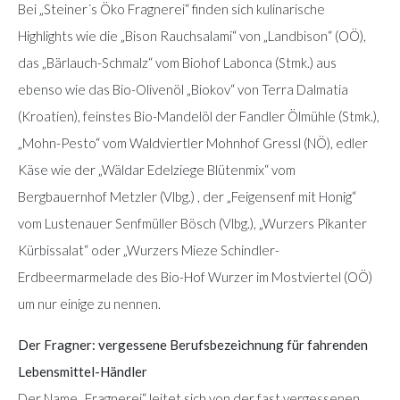
Bei „Steiner´s Öko Fragnerei“ finden sich kulinarische
Highlights wie die „Bison Rauchsalami“ von „Landbison“ (OÖ),
das „Bärlauch-Schmalz“ vom Biohof Labonca (Stmk.) aus
ebenso wie das Bio-Olivenöl „Biokov“ von Terra Dalmatia
(Kroatien), feinstes Bio-Mandelöl der Fandler Ölmühle (Stmk.),
„Mohn-Pesto“ vom Waldviertler Mohnhof Gressl (NÖ), edler
Käse wie der „Wäldar Edelziege Blütenmix“ vom
Bergbauernhof Metzler (Vlbg.) , der „Feigensenf mit Honig“
vom Lustenauer Senfmüller Bösch (Vlbg.), „Wurzers Pikanter
Kürbissalat“ oder „Wurzers Mieze Schindler-
Erdbeermarmelade des Bio-Hof Wurzer im Mostviertel (OÖ)
um nur einige zu nennen.
Der Fragner: vergessene Berufsbezeichnung für fahrenden
Lebensmittel-Händler
Der Name „Fragnerei“ leitet sich von der fast vergessenen