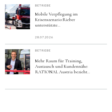
BETRIEBE
Mobile Verpflegung im
Krisenszenario:Rieber
unterstützte
Katastrophenschutzübung
imurbanharbor Ludwigsburg
28.07.2026
BETRIEBE
Mehr Raum für Training,
Austausch und Kundennähe:
RATIONAL Austria bezieht
neuen Standort in Salzburg.