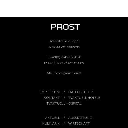
Adlerstraße 2, Top 1
A-4600 Wels/Austria
T:
+43(0)7242/329090
F:
+43(0)7242/329090-85
Mail:
office@amedien.at
IMPRESSUM
DATENSCHUTZ
KONTAKT
TVAKTUELL HOTELE
TVAKTUELL HOSPITAL
AKTUELL
AUSSTATTUNG
KULINARIK
WIRTSCHAFT