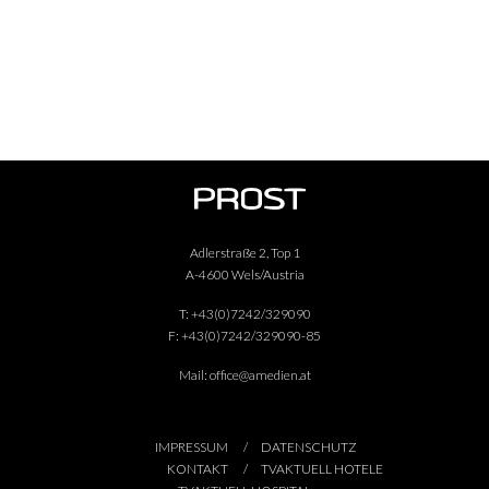
Adlerstraße 2, Top 1
A-4600 Wels/Austria
T:
+43(0)7242/329090
F:
+43(0)7242/329090-85
Mail:
office@amedien.at
IMPRESSUM
DATENSCHUTZ
KONTAKT
TVAKTUELL HOTELE