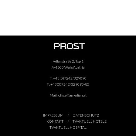
Adlerstraße 2, Top 1
A-4600 Wels/Austria
T:
+43(0)7242/329090
F:
+43(0)7242/329090-85
Mail:
office@amedien.at
IMPRESSUM
DATENSCHUTZ
KONTAKT
TVAKTUELL HOTELE
TVAKTUELL HOSPITAL