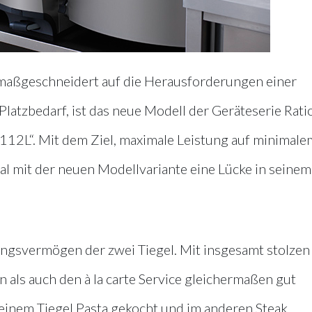
em maßgeschneidert auf die Herausforderungen einer
tzbedarf, ist das neue Modell der Geräteserie Rati
112L“. Mit dem Ziel, maximale Leistung auf minimale
nal mit der neuen Modellvariante eine Lücke in seinem
ungsvermögen der zwei Tiegel. Mit insgesamt stolzen
on als auch den à la carte Service gleichermaßen gut
 einem Tiegel Pasta gekocht und im anderen Steak