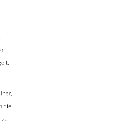
Niederösterreich
,
er
elt.
iner,
h die
 zu