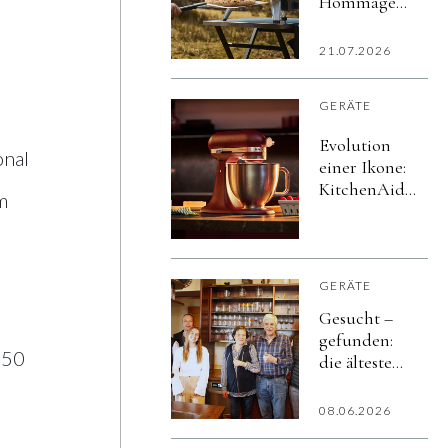
Hommage
an
Schottlands
21.07.2026
Natur
GERÄTE
Evolution
onal
einer Ikone:
KitchenAid
m
präsentiert
die Artisan
Plus
GERÄTE
Gesucht –
gefunden:
 50
die älteste
Spülmaschine
Österreichs
08.06.2026
steht in