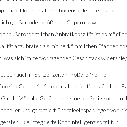
ptimale Höhe des Tiegelbodens erleichtert lange
nlich großen oder größeren Kippern bzw.
der außerordentlichen Anbratkapazität ist es möglich
Qualität anzubraten als mit herkömmlichen Pfannen od
isch, was sich im hervorragenden Geschmack widerspieg
 jedoch auch in Spitzenzeiten größere Mengen
CookingCenter 112L optimal bedient“, erklärt Ingo Ra
 GmbH. Wie alle Geräte der aktuellen Serie kocht auc
schneller und garantiert Energieeinsparungen von bis
äten. Die integrierte Kochintelligenz sorgt für