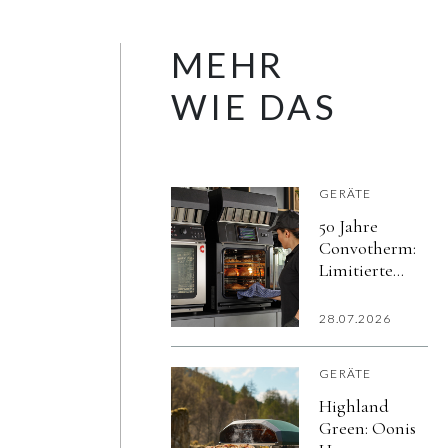
MEHR
WIE DAS
GERÄTE
50 Jahre
Convotherm:
Limitierte
Jubiläumsaktion
Mini Black
28.07.2026
Edition
GERÄTE
Highland
Green: Oonis