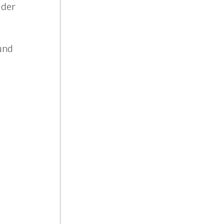
 der
und