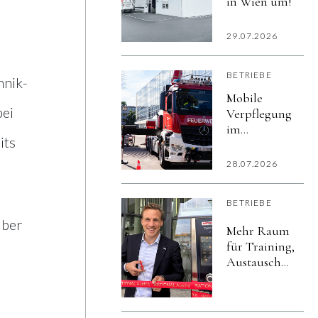
in Wien um!
29.07.2026
BETRIEBE
hnik-
Mobile
bei
Verpflegung
im
its
Krisenszenario:R
unterstützte
28.07.2026
Katastrophensch
imurbanharbor
BETRIEBE
Ludwigsburg
über
Mehr Raum
für Training,
Austausch
und
Kundennähe:
RATIONAL