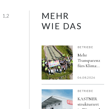
MEHR
1,2
WIE DAS
BETRIEBE
Mehr
Transparenz
fürs Klima:
hollu macht
Nachhaltigkeit
06.08.2026
sichtbar
BETRIEBE
KASTNER
strukturiert