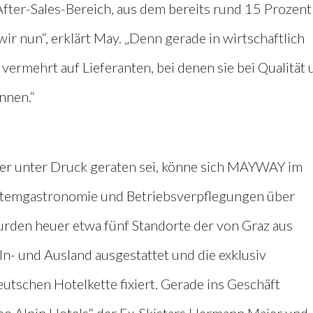
fter-Sales-Bereich, aus dem bereits rund 15 Prozent
ir nun“, erklärt May. „Denn gerade in wirtschaftlich
ermehrt auf Lieferanten, bei denen sie bei Qualität 
nnen.“
er unter Druck geraten sei, könne sich MAYWAY im
ystemgastronomie und Betriebsverpflegungen über
urden heuer etwa fünf Standorte der von Graz aus
n- und Ausland ausgestattet und die exklusiv
tschen Hotelkette fixiert. Gerade ins Geschäft
 Alpin Hotels“ der Ex-Skistars Hermann Maier und