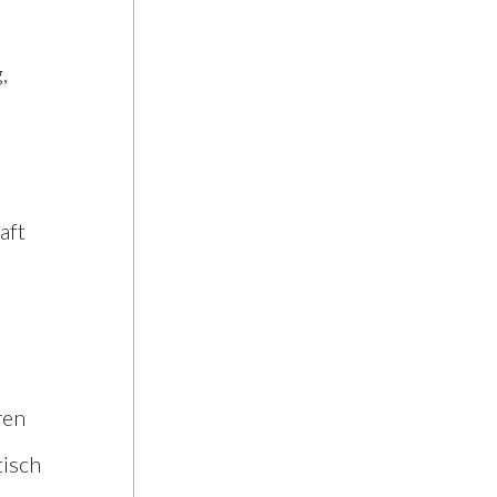
,
aft
ren
tisch