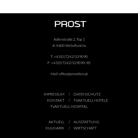
Adlerstraße 2, Top 1
A-4600 Wels/Austria
T:
+43(0)7242/329090
F:
+43(0)7242/329090-85
Mail:
office@amedien.at
IMPRESSUM
DATENSCHUTZ
KONTAKT
TVAKTUELL HOTELE
TVAKTUELL HOSPITAL
AKTUELL
AUSSTATTUNG
KULINARIK
WIRTSCHAFT