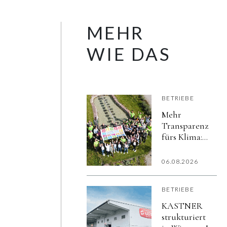
MEHR
WIE DAS
BETRIEBE
Mehr
Transparenz
fürs Klima:
hollu macht
Nachhaltigkeit
06.08.2026
sichtbar
BETRIEBE
KASTNER
strukturiert