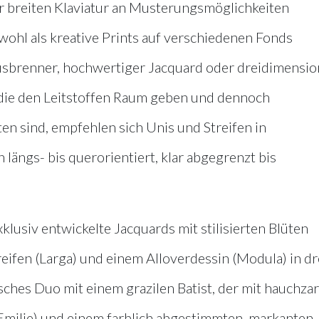
er breiten Klaviatur an Musterungsmöglichkeiten
ohl als kreative Prints auf verschiedenen Fonds
usbrenner, hochwertiger Jacquard oder dreidimensio
, die den Leitstoffen Raum geben und dennoch
en sind, empfehlen sich Unis und Streifen in
ängs- bis querorientiert, klar abgegrenzt bis
lusiv entwickelte Jacquards mit stilisierten Blüten
eifen (Larga) und einem Alloverdessin (Modula) in dr
sches Duo mit einem grazilen Batist, der mit hauchzar
(Emilie) und einem farblich abgestimmten, markanten