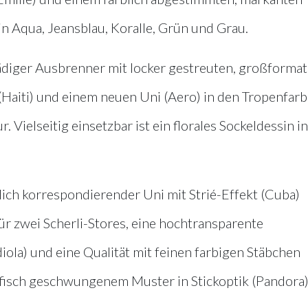
in Aqua, Jeansblau, Koralle, Grün und Grau.
nfädiger Ausbrenner mit locker gestreuten, großforma
(Haiti) und einem neuen Uni (Aero) in den Tropenfar
Vielseitig einsetzbar ist ein florales Sockeldessin in
lich korrespondierender Uni mit Strié-Effekt (Cuba)
ür zwei Scherli-Stores, eine hochtransparente
ola) und eine Qualität mit feinen farbigen Stäbchen
afisch geschwungenem Muster in Stickoptik (Pandora