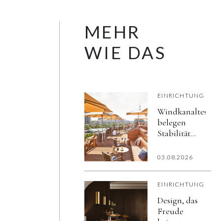
MEHR
WIE DAS
EINRICHTUNG
Windkanaltests
belegen
Stabilität
professioneller
Sonnenschirme
03.08.2026
bis 120 km/h
EINRICHTUNG
Design, das
Freude