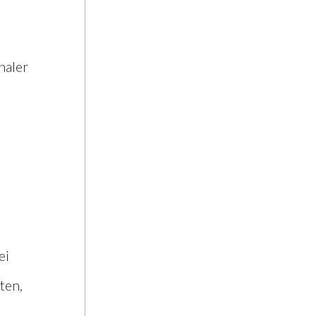
naler
ei
ten,