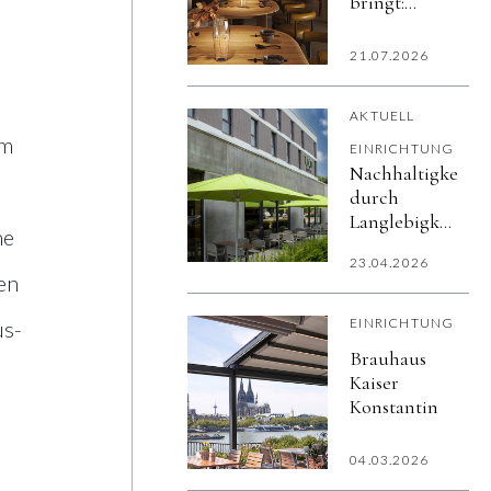
bringt:
stilvolle
Leuchten
21.07.2026
und bunte
Tischware
AKTUELL
von
am
Zafferano
EINRICHTUNG
Nachhaltigkeit
durch
Langlebigkeit:
ne
Sonnenschirme
23.04.2026
für den
en
professionellen
Außenbereich
EINRICHTUNG
us-
Brauhaus
Kaiser
Konstantin
04.03.2026