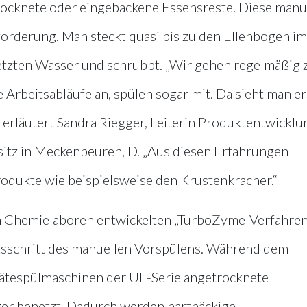
rocknete oder eingebackene Essensreste. Diese manu
forderung. Man steckt quasi bis zu den Ellenbogen im
etzten Wasser und schrubbt. „Wir gehen regelmäßig 
Arbeitsabläufe an, spülen sogar mit. Da sieht man er
t“ erläutert Sandra Riegger, Leiterin Produktentwicklu
sitz in Meckenbeuren, D. „Aus diesen Erfahrungen
rodukte wie beispielsweise den Krustenkracher.“
n Chemielaboren entwickelten „TurboZyme-Verfahren
tsschritt des manuellen Vorspülens. Während dem
ätespülmaschinen der UF-Serie angetrocknete
er benetzt. Dadurch werden hartnäckige