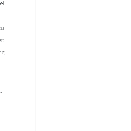
Niederösterreich
ell
zu
st
ng
“