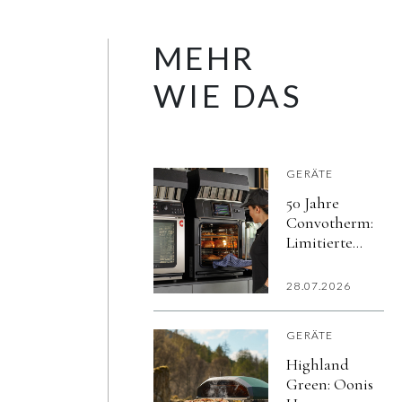
MEHR
WIE DAS
GERÄTE
50 Jahre
Convotherm:
Limitierte
Jubiläumsaktion
Mini Black
28.07.2026
Edition
GERÄTE
Highland
Green: Oonis