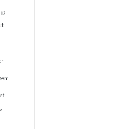
iß.
kt
en
enem
et.
s