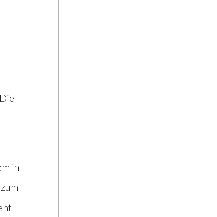
 Die
em in
t zum
eht