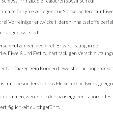
chloss-Prinzip. Sie reagieren spezifisch auf
immte Enzyme zerlegen nur Stärke, andere nur Eiwe
ei Vorreiniger entwickelt, deren Inhaltsstoffe perfe
en angepasst sind:
erschmutzungen geeignet. Er wird häufig in der
rke, Eiweiß und Fett zu hartnäckigen Verschmutzung
er für Bäcker. Sein Können beweist er bei angeback
list und besonders für das Fleischerhandwerk geeign
 zu kommen, werden in den hauseigenen Laboren Test
verträglichkeit durchgeführt.