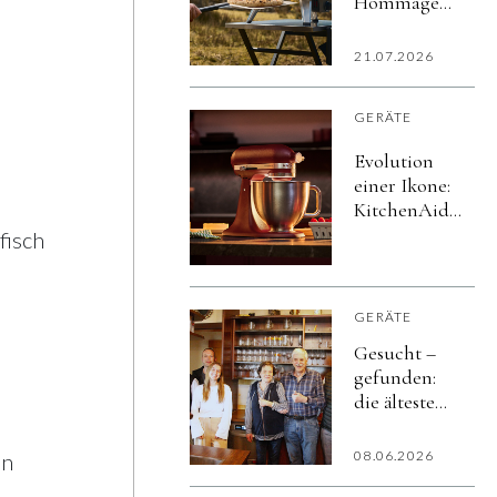
Hommage
an
Schottlands
21.07.2026
Natur
GERÄTE
Evolution
einer Ikone:
KitchenAid
präsentiert
fisch
die Artisan
Plus
GERÄTE
Gesucht –
gefunden:
die älteste
Spülmaschine
Österreichs
08.06.2026
In
steht in