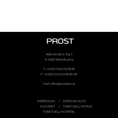
Adlerstraße 2, Top 1
A-4600 Wels/Austria
T:
+43(0)7242/329090
F:
+43(0)7242/329090-85
Mail:
office@amedien.at
IMPRESSUM
DATENSCHUTZ
KONTAKT
TVAKTUELL HOTELE
TVAKTUELL HOSPITAL