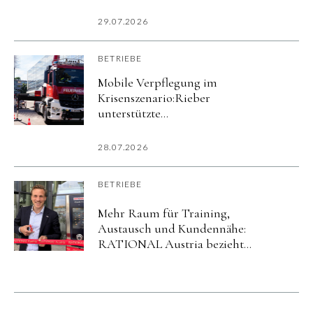
29.07.2026
BETRIEBE
Mobile Verpflegung im
Krisenszenario:Rieber
unterstützte
Katastrophenschutzübung
imurbanharbor Ludwigsburg
28.07.2026
BETRIEBE
Mehr Raum für Training,
Austausch und Kundennähe:
RATIONAL Austria bezieht
neuen Standort in Salzburg.