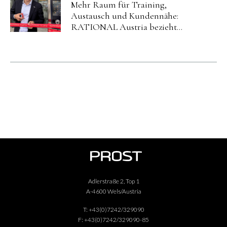
Mehr Raum für Training,
Austausch und Kundennähe:
RATIONAL Austria bezieht
neuen Standort in Salzburg.
Adlerstraße 2, Top 1
A-4600 Wels/Austria
T:
+43(0)7242/329090
F:
+43(0)7242/329090-85