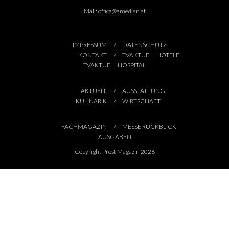
Mail:
office@amedien.at
IMPRESSUM
DATENSCHUTZ
KONTAKT
TVAKTUELL HOTELE
TVAKTUELL HOSPITAL
AKTUELL
AUSSTATTUNG
KULINARIK
WIRTSCHAFT
FACHMAGAZIN
MESSE RÜCKBLICK
AUSGABEN
Copyright Prost Magazin 2026