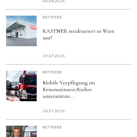
06.08.2026
BETRIEBE
KASTNER strukturiert in Wien
um!
29.07.2026
BETRIEBE
Mobile Verpflegung im
Krisenszenario:Rieber
unterstützte
Katastrophenschutzübung
imurbanharbor Ludwigsburg
28.07.2026
BETRIEBE