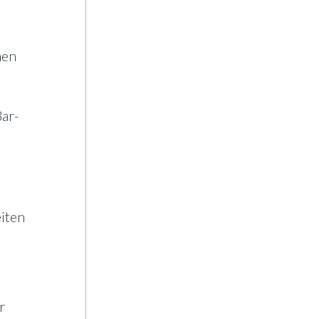
AI Officer
hen
ar-
iten
r