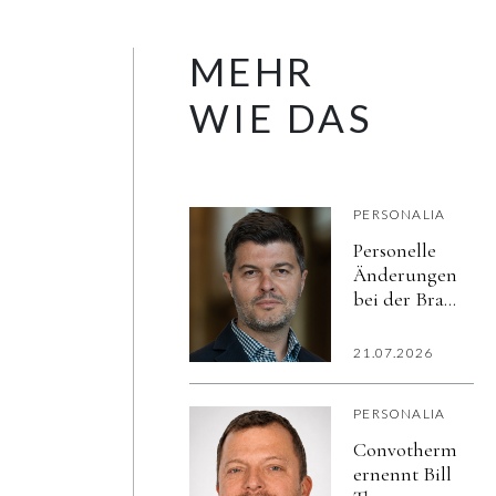
MEHR
WIE DAS
PERSONALIA
Personelle
Änderungen
bei der Brau
Union
Österreich:
21.07.2026
Dragan
Lupšić
PERSONALIA
übernimmt
Leitung von
Convotherm
Corporate
ernennt Bill
Affairs