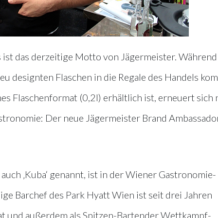
s ist das derzeitige Motto von Jägermeister. Während
 neu designten Flaschen in die Regale des Handels k
s Flaschenformat (0,2l) erhältlich ist, erneuert sich
 Gastronomie: Der neue Jägermeister Brand Ambassado
 auch ‚Kuba‘ genannt, ist in der Wiener Gastronomie-
ge Barchef des Park Hyatt Wien ist seit drei Jahren
at und außerdem als Spitzen-Bartender Wettkampf-