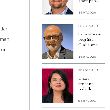
Thompon
zum General
Manager von
16.07.2026
Convotherm
US
PERSONALIA
 der
Convotherm
ommen
begrüßt
Guillaume
 nun
Souron als
Sales
14.07.2026
r
Director
Finance
PERSONALIA
Unzer
ernennt
Isabelle
Bénard zur
Chief
01.07.2026
Product &