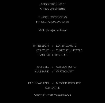
Adlerstraße 2, Top 1
A-4600 Wels/Austria
T:
+43(0)7242/329090
F:
+43(0)7242/329090-85
Mail:
office@amedien.at
IMPRESSUM
DATENSCHUTZ
KONTAKT
TVAKTUELL HOTELE
TVAKTUELL HOSPITAL
AKTUELL
AUSSTATTUNG
KULINARIK
WIRTSCHAFT
FACHMAGAZIN
MESSE RÜCKBLICK
AUSGABEN
Copyright Prost Magazin 2026