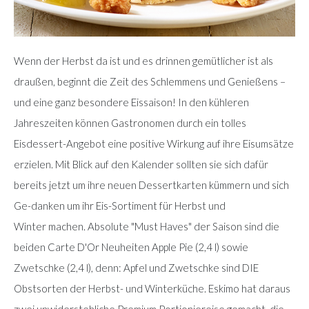
Wenn der Herbst da ist und es drinnen gemütlicher ist als
draußen, beginnt die Zeit des Schlemmens und Genießens –
und eine ganz besondere Eissaison! In den kühleren
Jahreszeiten können Gastronomen durch ein tolles
Eisdessert-Angebot eine positive Wirkung auf ihre Eisumsätze
erzielen. Mit Blick auf den Kalender sollten sie sich dafür
bereits jetzt um ihre neuen Dessertkarten kümmern und sich
Ge-danken um ihr Eis-Sortiment für Herbst und
Winter machen. Absolute "Must Haves" der Saison sind die
beiden Carte D'Or Neuheiten Apple Pie (2,4 l) sowie
Zwetschke (2,4 l), denn: Apfel und Zwetschke sind DIE
Obstsorten der Herbst- und Winterküche. Eskimo hat daraus
zwei unwiderstehliche Premium Portioniereise gemacht, die