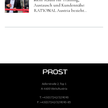
Austausch und Kundennähe:
RATIONAL Austria bezieht
neuen Standort in Salzburg.
Adlerstraße 2, Top 1
A-4600 Wels/Austria
T:
+43(0)7242/329090
F:
+43(0)7242/329090-85