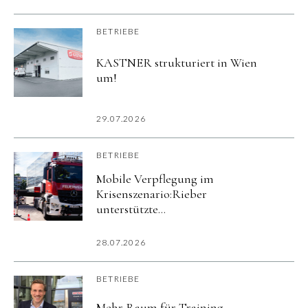
BETRIEBE
KASTNER strukturiert in Wien
um!
29.07.2026
BETRIEBE
Mobile Verpflegung im
Krisenszenario:Rieber
unterstützte
Katastrophenschutzübung
imurbanharbor Ludwigsburg
28.07.2026
BETRIEBE
Mehr Raum für Training,