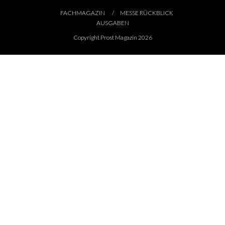
FACHMAGAZIN
MESSE RÜCKBLICK
AUSGABEN
Copyright Prost Magazin 2026