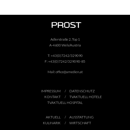
Adlerstraße 2, Top 1
A-4600 Wels/Austria
T:
+43(0)7242/329090
F:
+43(0)7242/329090-85
Mail:
office@amedien.at
IMPRESSUM
DATENSCHUTZ
KONTAKT
TVAKTUELL HOTELE
TVAKTUELL HOSPITAL
AKTUELL
AUSSTATTUNG
KULINARIK
WIRTSCHAFT